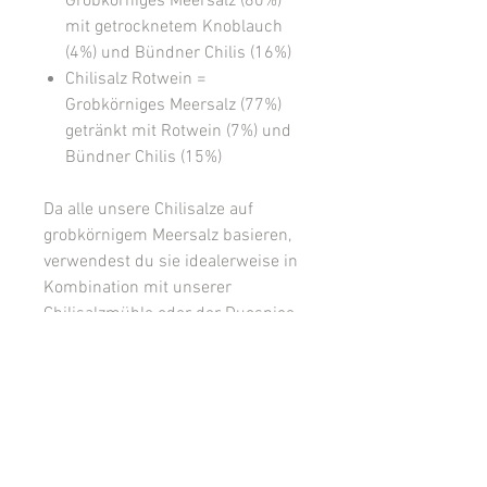
Grobkörniges Meersalz (80%)
mit getrocknetem Knoblauch
(4%) und Bündner Chilis (16%)
Chilisalz Rotwein =
Grobkörniges Meersalz (77%)
getränkt mit Rotwein (7%) und
Bündner Chilis (15%)
Da alle unsere Chilisalze auf
grobkörnigem Meersalz basieren,
verwendest du sie idealerweise in
Kombination mit unserer
Chilisalzmühle
oder der
Duospice
mini
. Selbstverständlich kannst
du die Salze aber auch in einem
Mörser zerkleinern oder in ihrer
grobkörnigen Form verwenden.
Der wiederverschliessbare Beutel