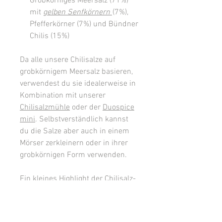
Grobkörniges Meersalz (71%)
mit
gelben Senfkörnern
(7%),
Pfefferkörner (7%) und Bündner
Chilis (15%)
Da alle unsere Chilisalze auf
grobkörnigem Meersalz basieren,
verwendest du sie idealerweise in
Kombination mit unserer
Chilisalzmühle
oder der
Duospice
mini
. Selbstverständlich kannst
du die Salze aber auch in einem
Mörser zerkleinern oder in ihrer
grobkörnigen Form verwenden.
Ein kleines Highlight der Chilisalz-
Trilogie stellt auch deren
Verpackung dar. Das eigens für
Cala Chili gefertigte